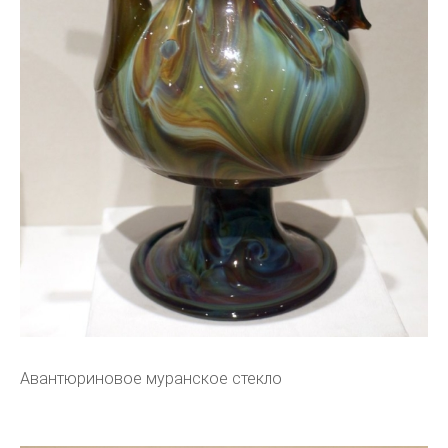
Авантюриновое муранское стекло