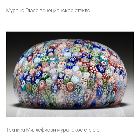
Мурано Гласс венецианское стекло
Техника Миллефиори муранское стекло