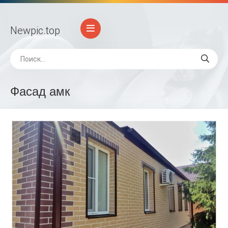
Newpic
.top
Фасад амк