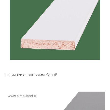
Наличник олови ххмм белый