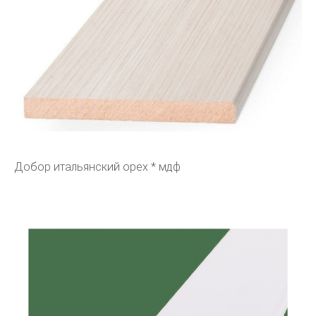
Добор итальянский орех * мдф