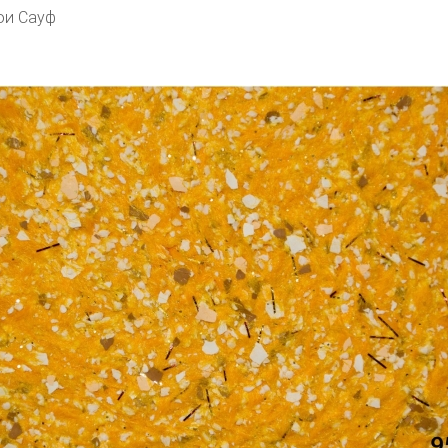
ои Сауф