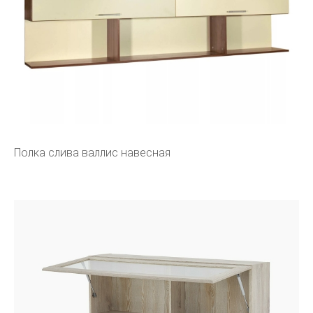
Полка слива валлис навесная