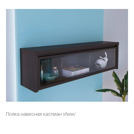
Полка навесная каспиан sfww/