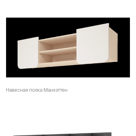
Навесная полка Манхэттен