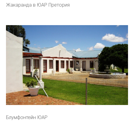
Жакаранда в ЮАР Претория
Блумфонтейн ЮАР