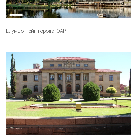
Блумфонтейн города ЮАР