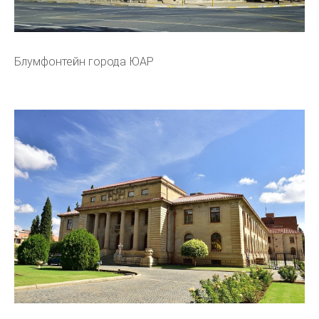
Блумфонтейн города ЮАР