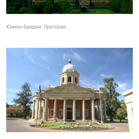
Юнион Билдинг Претория