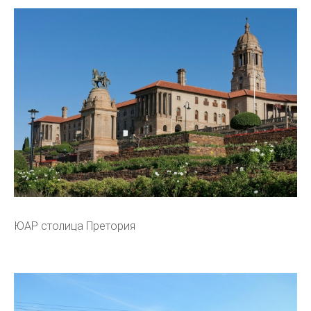
ЮАР столица Претория