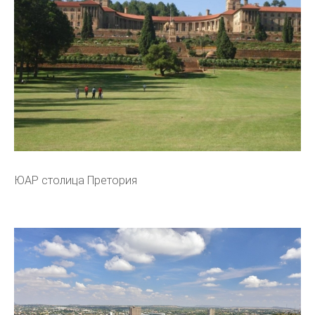
ЮАР столица Претория