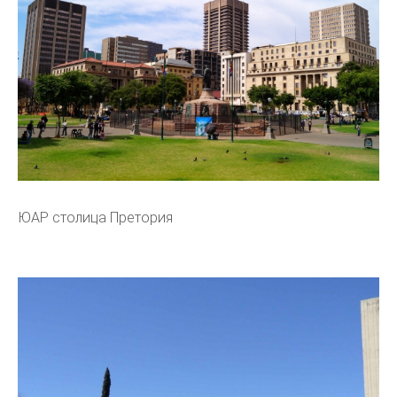
ЮАР столица Претория