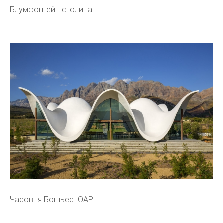
Блумфонтейн столица
Часовня Бошьес ЮАР