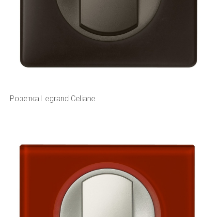
Розетка Legrand Celiane