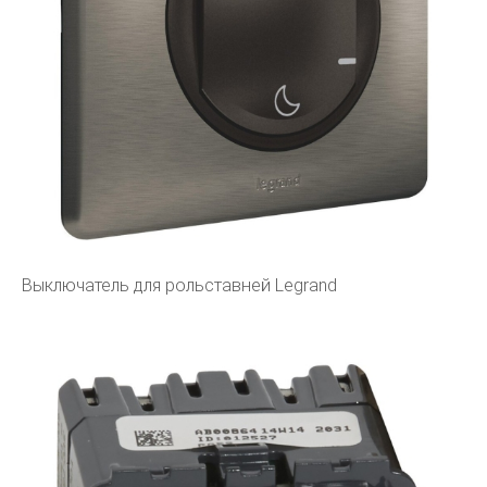
Выключатель для рольставней Legrand