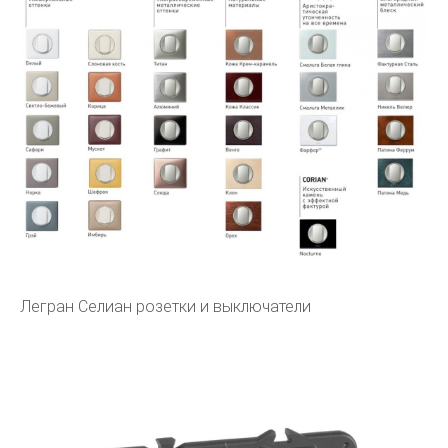
Легран Селиан розетки и выключатели