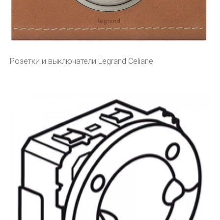
Розетки и выключатели Legrand Celiane