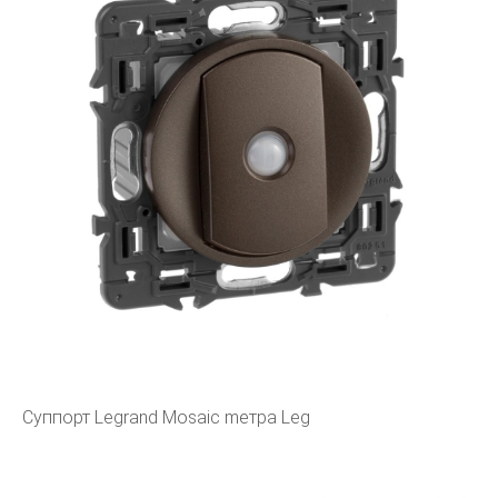
Суппорт Legrand Mosaic mетра Leg