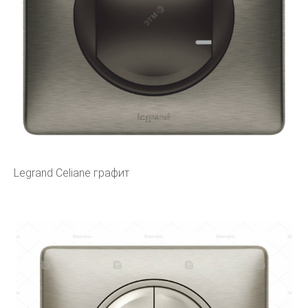
Legrand Celiane графит