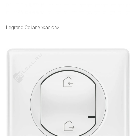
Legrand Celiane жалюзи