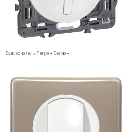
Выключатель Легран Селиан