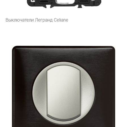
Выключатели Легранд Celiane