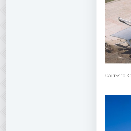
Сантьяго К