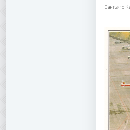
Сантьяго К