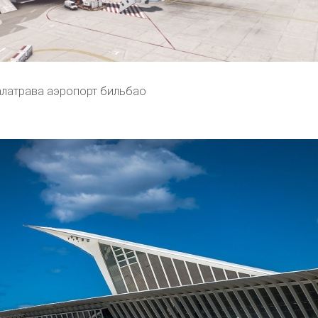
алатрава аэропорт бильбао