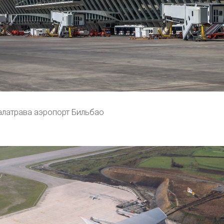
алатрава аэропорт Бильбао