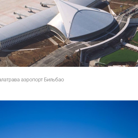
алатрава аэропорт Бильбао