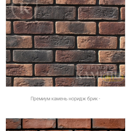
Премиум камень норидж брик -