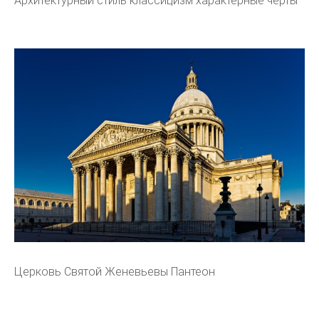
Архитектурный стиль классицизм характерные черты
Церковь Святой Женевьевы Пантеон