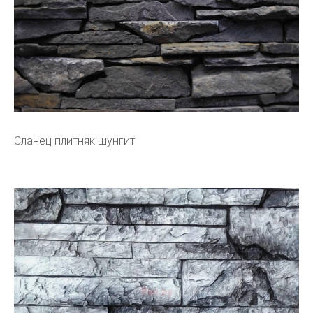
Сланец плитняк шунгит