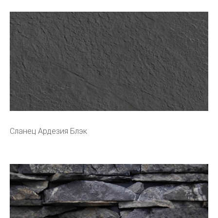
Сланец Ардезия Блэк