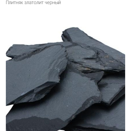
Плитняк златолит черный