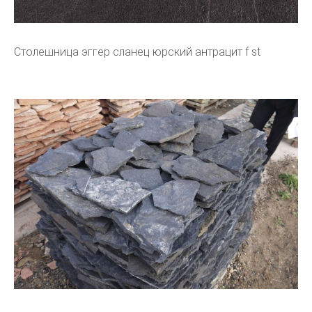
Столешница эггер сланец юрский антрацит f st