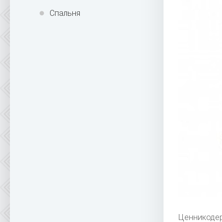
Спальня
Ценникоде