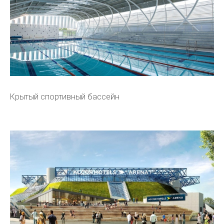
Крытый спортивный бассейн