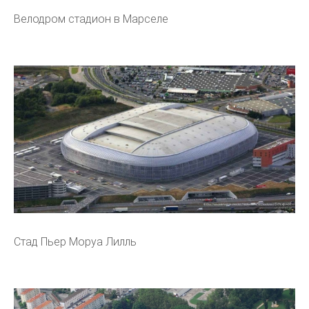
Велодром стадион в Марселе
Стад Пьер Моруа Лилль