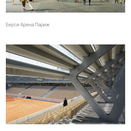
Берси Арена Париж