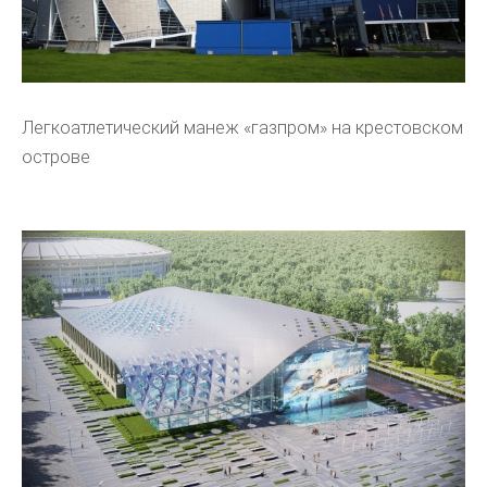
Легкоатлетический манеж «газпром» на крестовском
острове