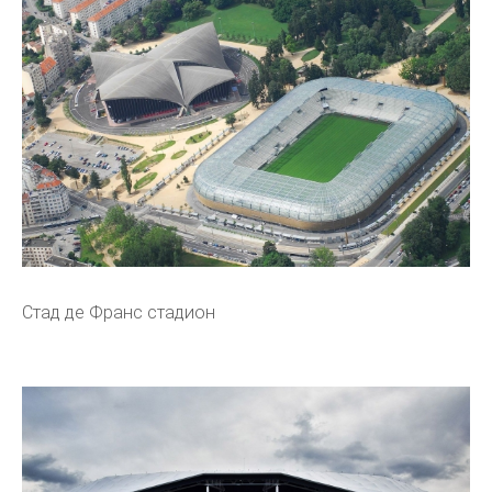
Стад де Франс стадион