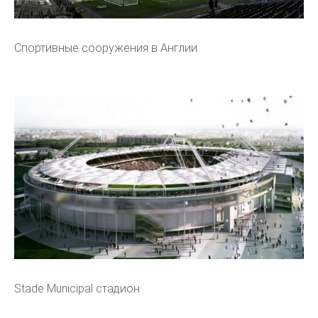
Спортивные сооружения в Англии
Stade Municipal стадион