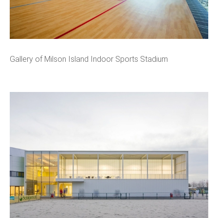
Gallery of Milson Island Indoor Sports Stadium