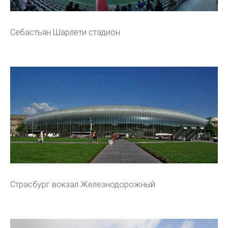
Себастьян Шарлети стадион
Страсбург вокзал Железнодорожный