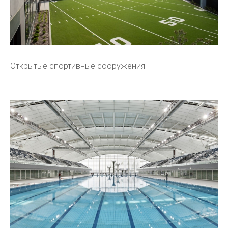
Открытые спортивные сооружения