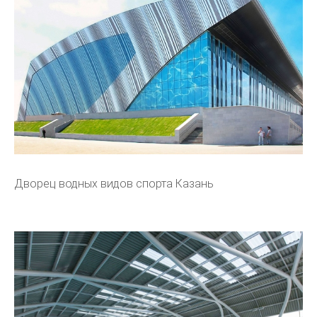
Дворец водных видов спорта Казань