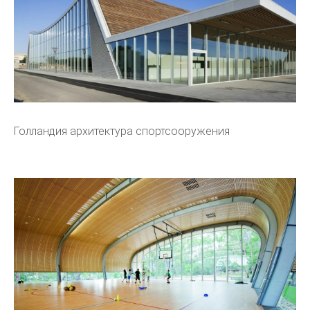
Голландия архитектура спортсооружения