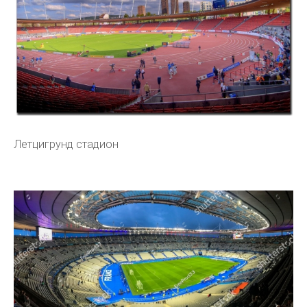
Летцигрунд стадион