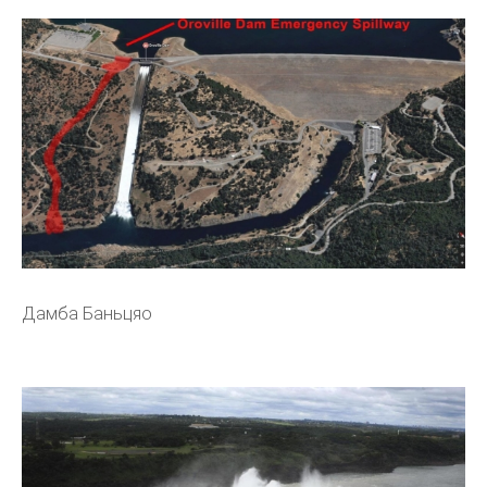
Дамба Баньцяо