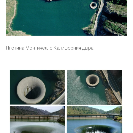
Плотина Монтичелло Калифорния дыра