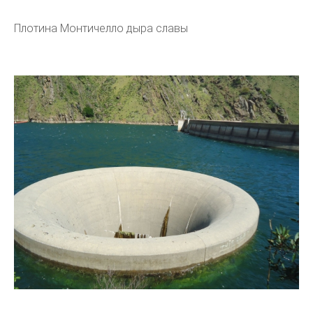
Плотина Монтичелло дыра славы