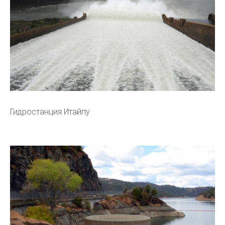
Гидростанция Итайпу