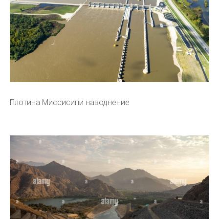
Плотина Миссисипи наводнение