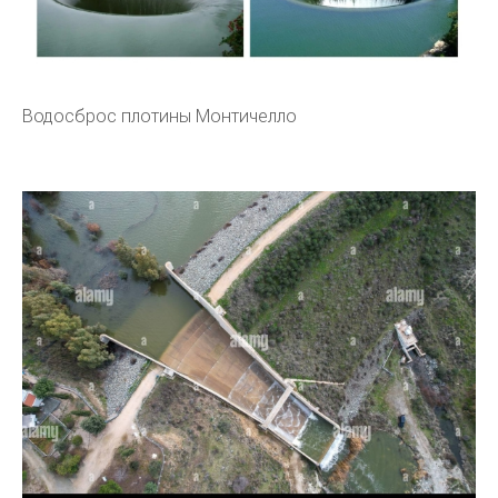
Водосброс плотины Монтичелло