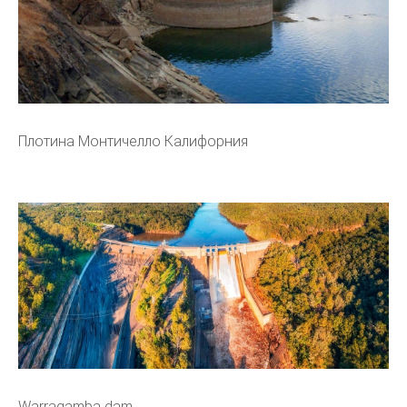
Плотина Монтичелло Калифорния
Warragamba dam