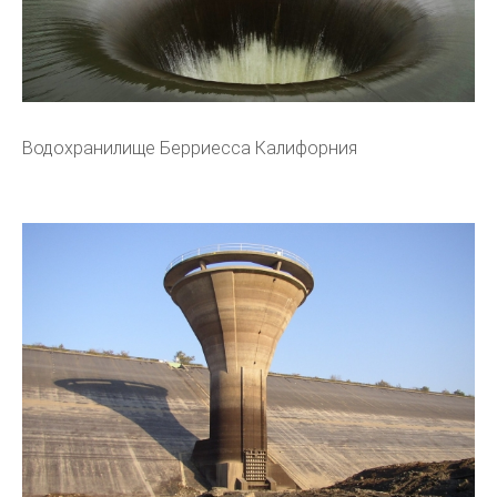
Водохранилище Берриесса Калифорния