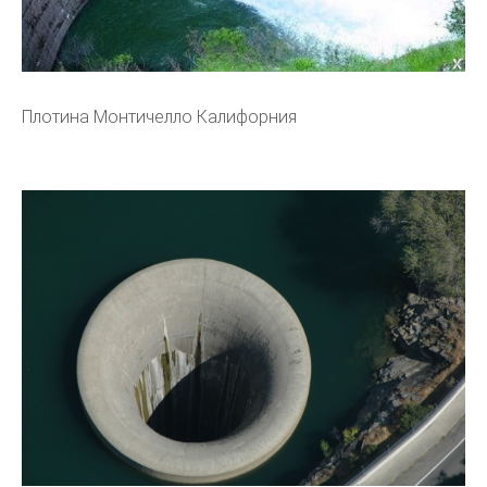
Плотина Монтичелло Калифорния