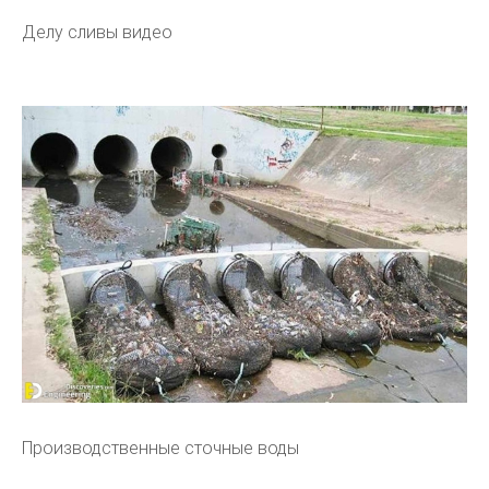
Делу сливы видео
Производственные сточные воды