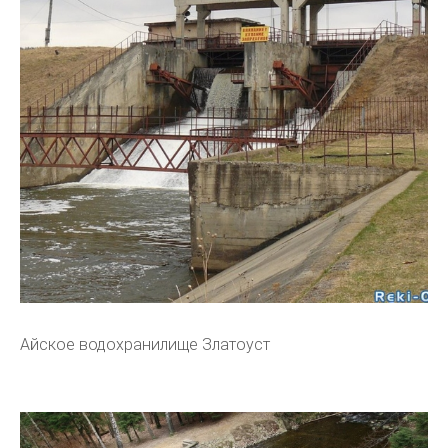
Айское водохранилище Златоуст