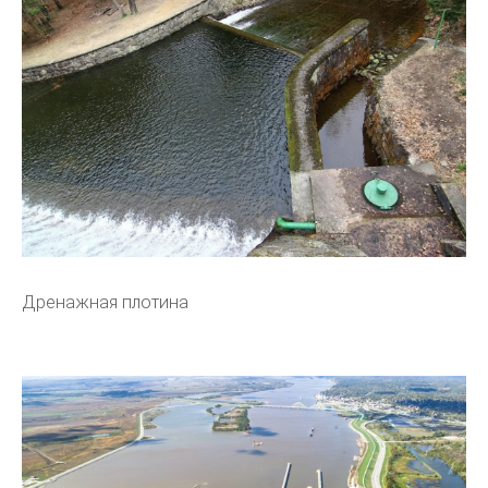
Дренажная плотина