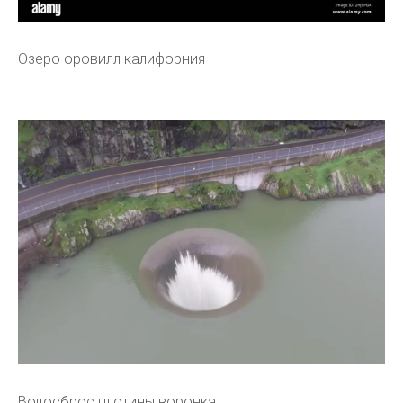
Озеро оровилл калифорния
Водосброс плотины воронка