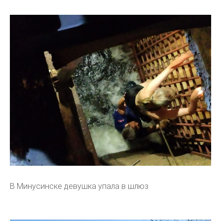
В Минусинске девушка упала в шлюз