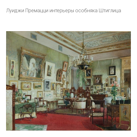
Луиджи Премацци интерьеры особняка Штиглица