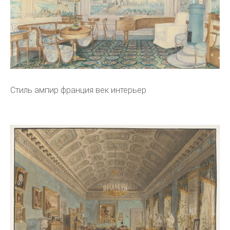
Стиль ампир франция век интерьер