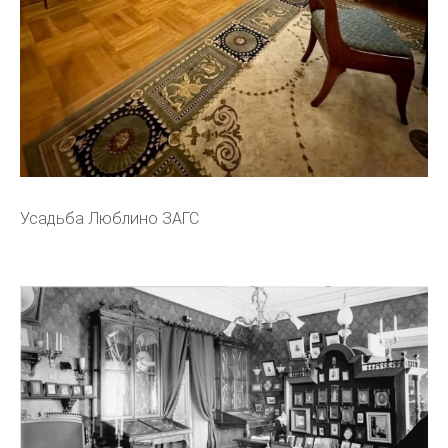
Усадьба Люблино ЗАГС