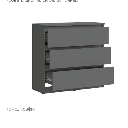
Кровать миф Челси белый глянец
Комод графит