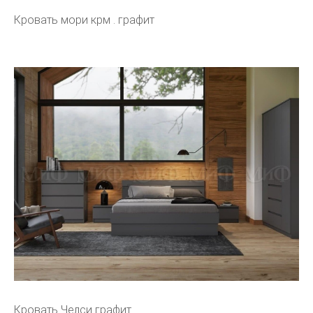
Кровать мори крм . графит
Кровать Челси графит