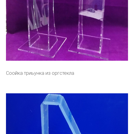
Соойка триьунка из оргстекла