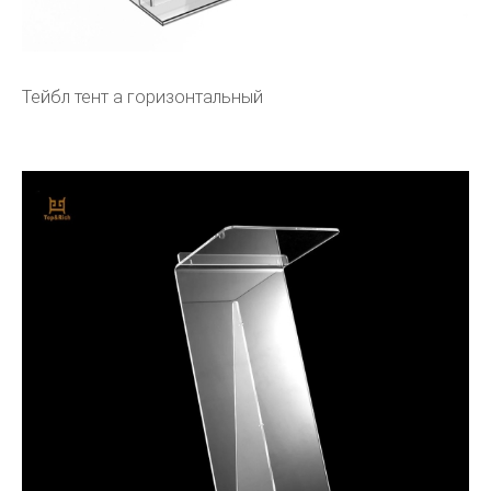
Тейбл тент а горизонтальный