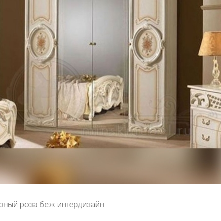
рный роза беж интердизайн