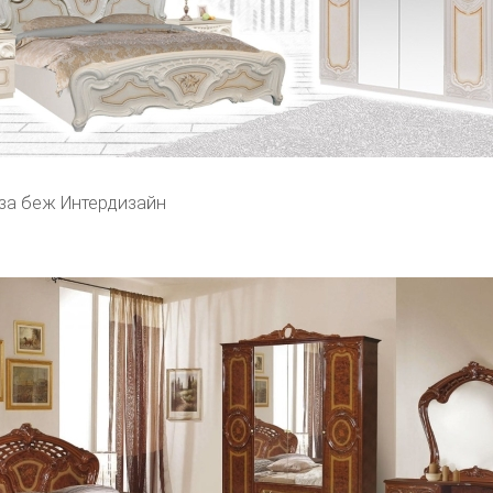
за беж Интердизайн