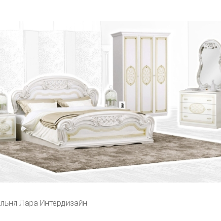
льня Лара Интердизайн