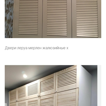
Двери леруа мерлен жалюзийные x