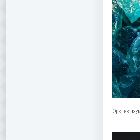
Эрклез изу