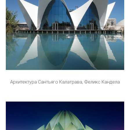
Архитектура Сантьяго Калатрава, Феликс Кандела