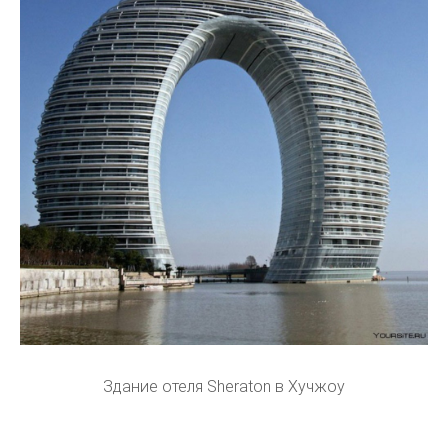
Здание отеля Sheraton в Хучжоу