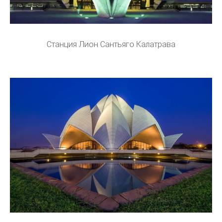
Станция Лион Сантьяго Калатрава