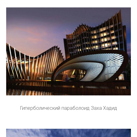
Гиперболический параболоид Заха Хадид