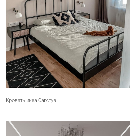
Кровать икеа Сагстуа