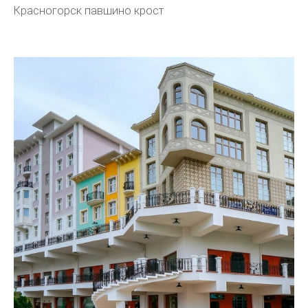
Красногорск павшино крост