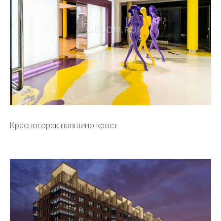
Красногорск павшино крост