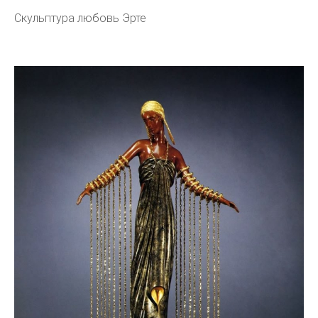
Скульптура любовь Эрте