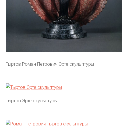
Тыртов Роман Петрович Эрте скульптуры
Тыртов Эрте скульптуры