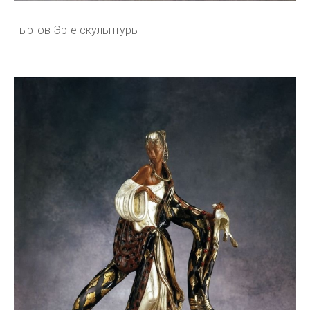
Тыртов Эрте скульптуры