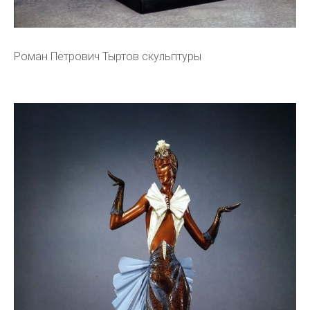
Роман Петрович Тыртов скульптуры