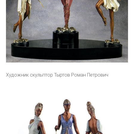
Художник скульптор Тыртов Роман Петрович