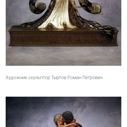
Художник скульптор Тыртов Роман Петрович