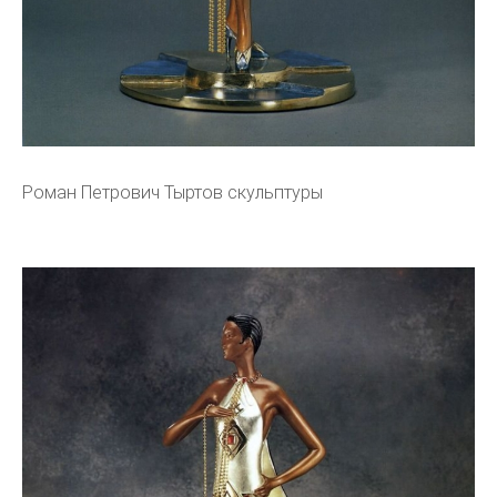
Роман Петрович Тыртов скульптуры