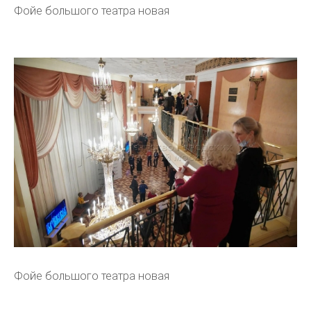
Фойе большого театра новая
Фойе большого театра новая