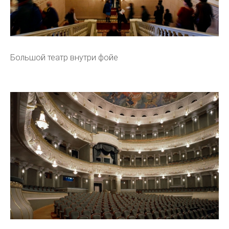
Большой театр внутри фойе