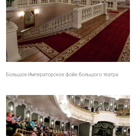
Большое Императорское фойе большого театра