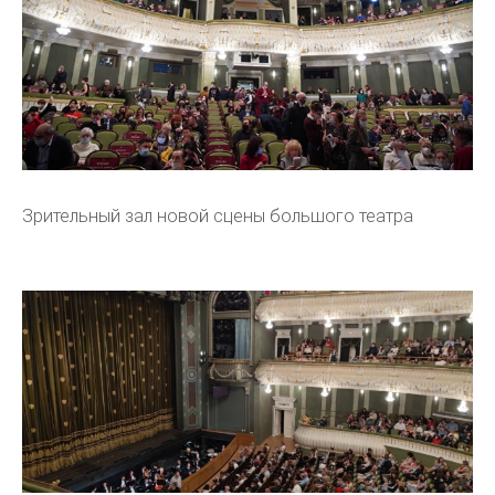
Зрительный зал новой сцены большого театра