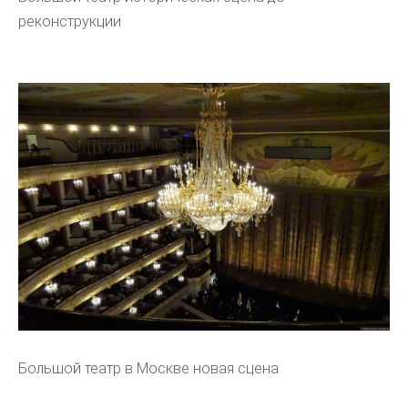
реконструкции
Большой театр в Москве новая сцена