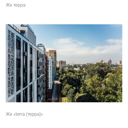
Жк терра
Жк «terra (терра)»