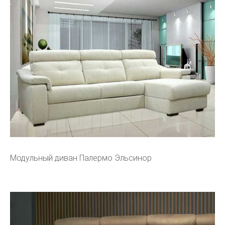
Модульный диван Палермо Эльсинор