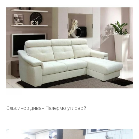
Эльсинор диван Палермо угловой