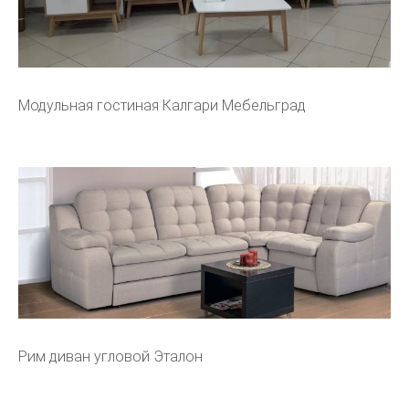
Модульная гостиная Калгари Мебельград
Рим диван угловой Эталон