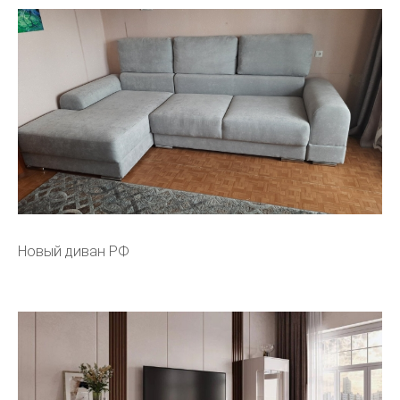
Новый диван РФ