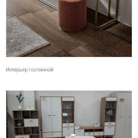
Интерьер гостинной