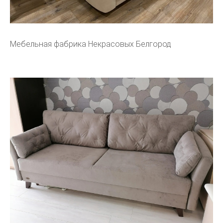
Мебельная фабрика Некрасовых Белгород