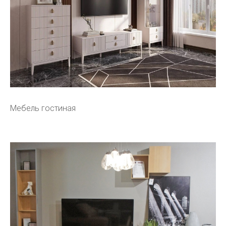
Мебель гостиная