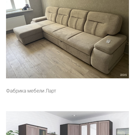
Фабрика мебели Ларт