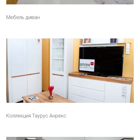
Мебель диван
Коллекция Таурус Анрекс