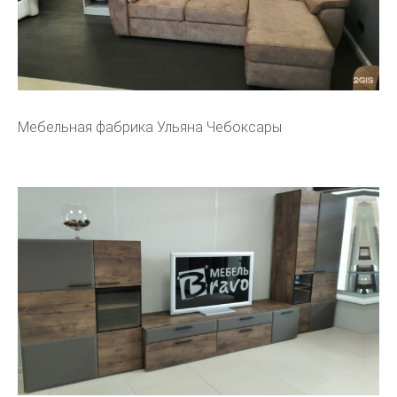
Мебельная фабрика Ульяна Чебоксары