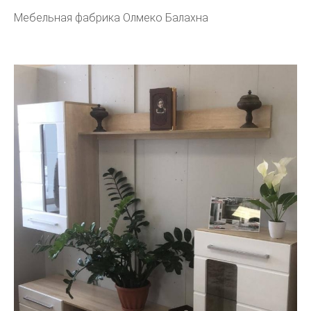
Мебельная фабрика Олмеко Балахна