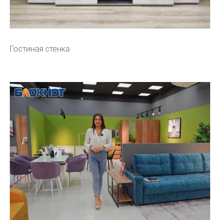
Гостиная стенка