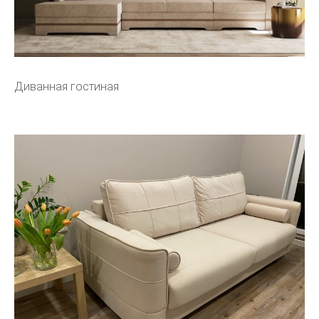
Диванная гостиная