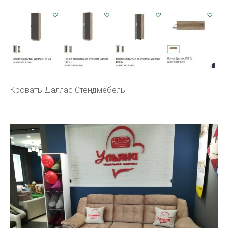
Кровать Даллас Стендмебель