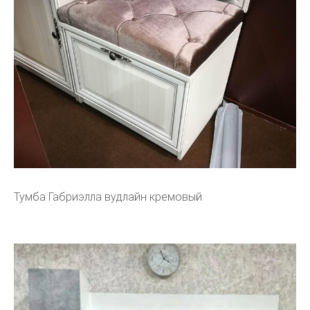
Тумба Габриэлла вудлайн кремовый