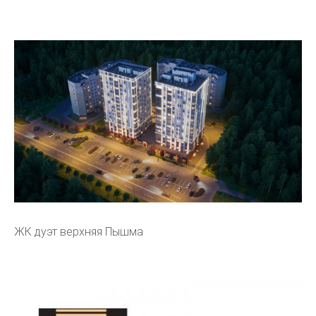
ЖК дуэт верхняя Пышма