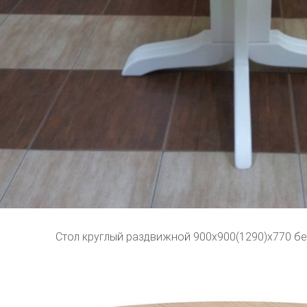
Стол круглый раздвижной 900х900(1290)х770 бе