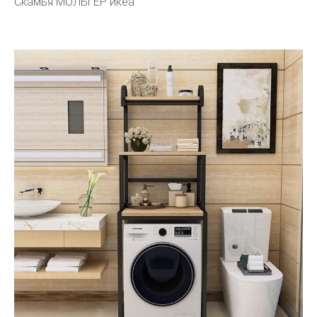
Скамья МОЛЬГЕР икеа