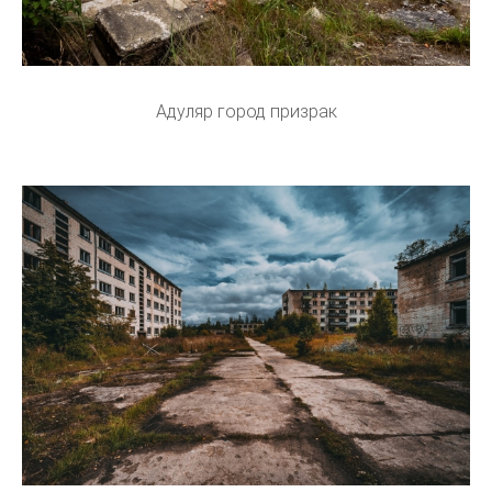
Адуляр город призрак