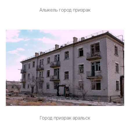
Алыкель город призрак
Город призрак аральск