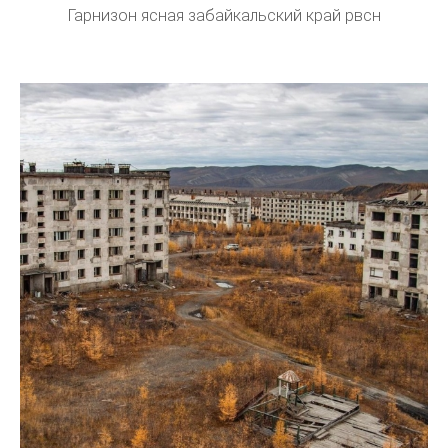
Гарнизон ясная забайкальский край рвсн