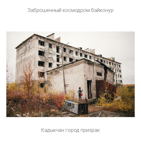
Заброшенный космодром байконур
Кадыкчан город призрак