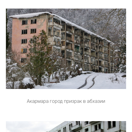
Акармара город призрак в абхазии