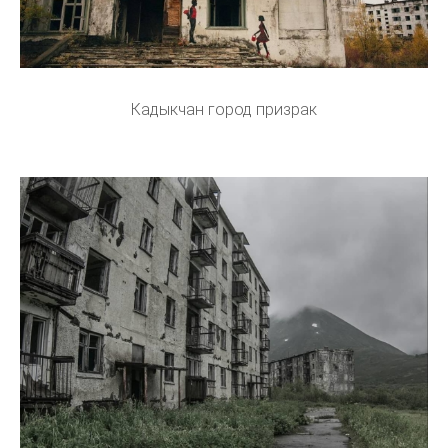
Кадыкчан город призрак