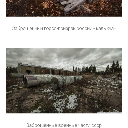
Заброшенный город-призрак россии - кадыкчан
Заброшенные военные части ссср