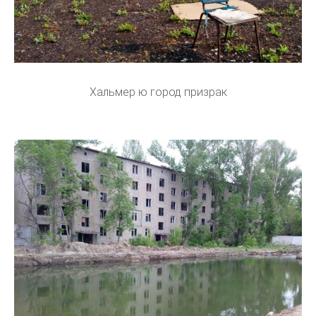
Хальмер ю город призрак