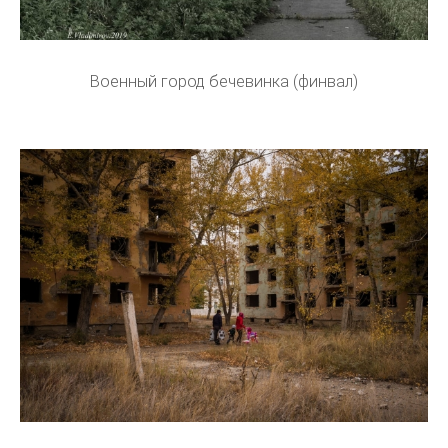
Военный город бечевинка (финвал)