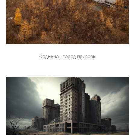
Кадыкчан город призрак