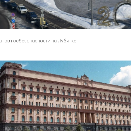
анов госбезопасности на Лубянке