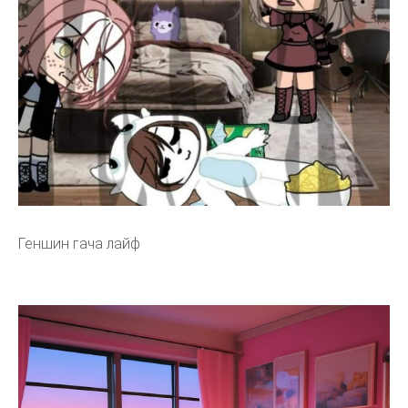
Геншин гача лайф