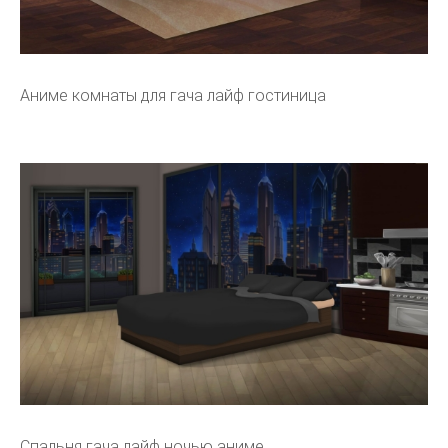
Аниме комнаты для гача лайф гостиница
Спальня гача лайф ночью аниме