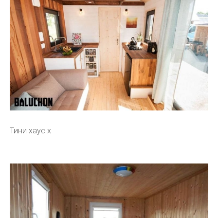
Тини хаус х