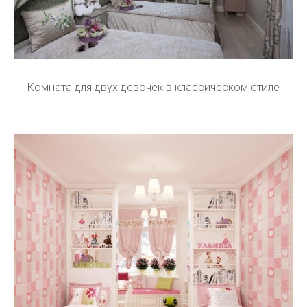
Комната для двух девочек в классическом стиле