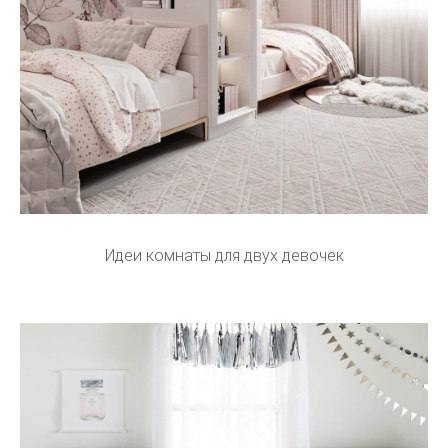
Идеи комнаты для двух девочек