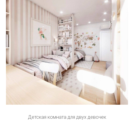
Детская комната для двух девочек