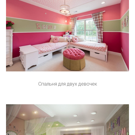
Спальня для двух девочек