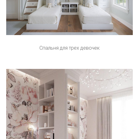
Спальня для трех девочек