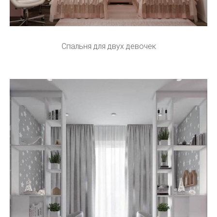
Спальня для двух девочек