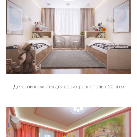
Детской комнаты для двоих разнополых 20 кв.м