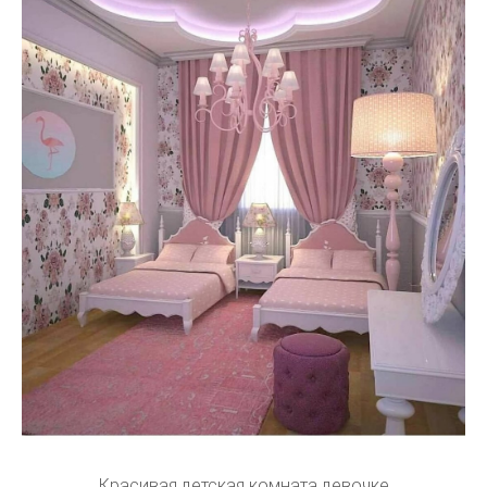
Красивая детская комната девочке