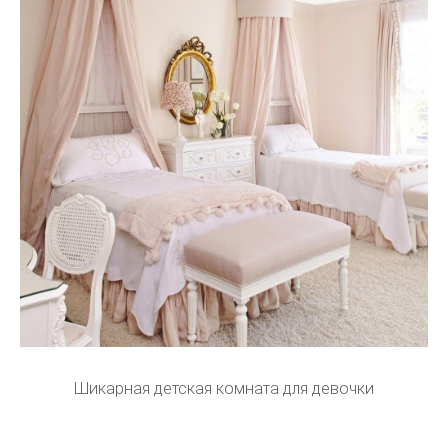
Шикарная детская комната для девочки