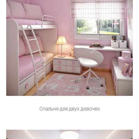
Спальня для двух девочек