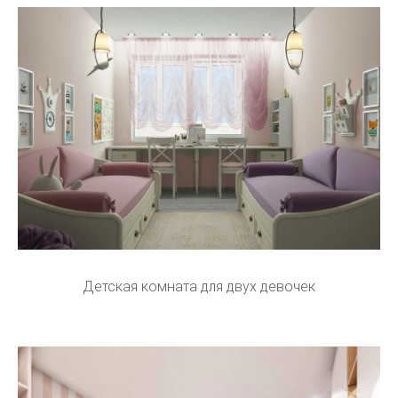
Детская комната для двух девочек