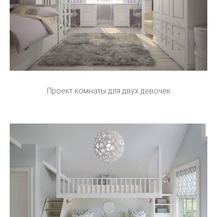
Проект комнаты для двух девочек