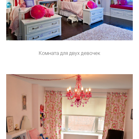
Комната для двух девочек