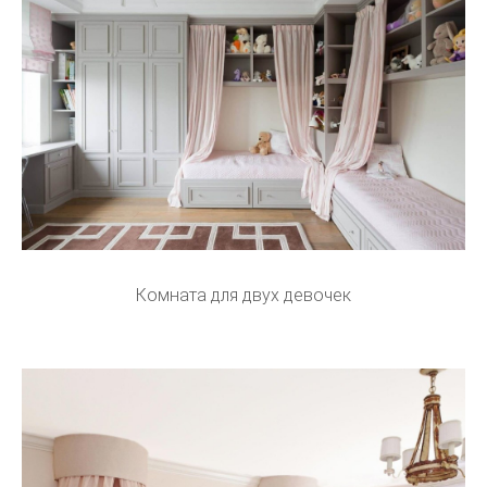
Комната для двух девочек