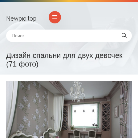
Newpic
.top
Дизайн спальни для двух девочек
(71 фото)