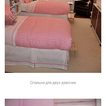
Спальня для двух девочек