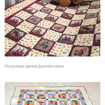
Лоскутные одеяла Дженни клион