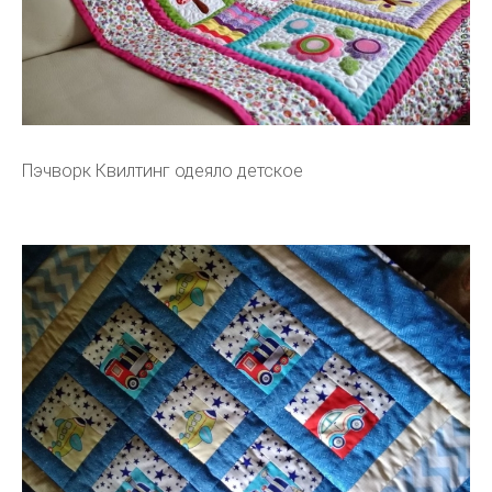
Пэчворк Квилтинг одеяло детское