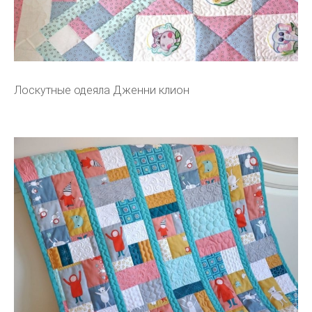
Лоскутные одеяла Дженни клион