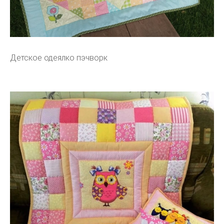
Детское одеялко пэчворк