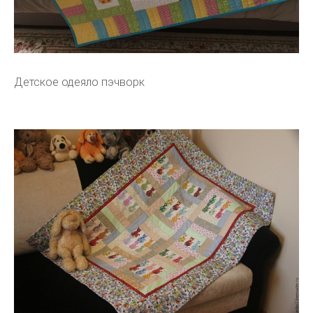
Детское одеяло пэчворк