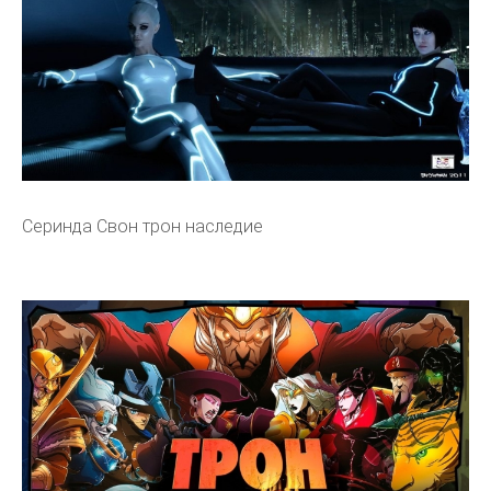
Серинда Свон трон наследие