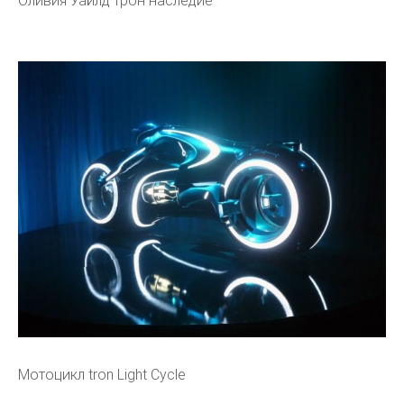
Оливия Уайлд трон наследие
Мотоцикл tron Light Cycle