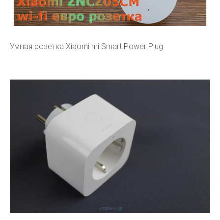
Умная розетка Xiaomi mi Smart Power Plug