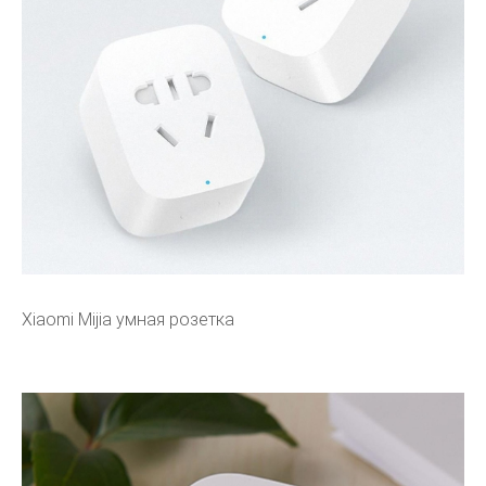
Xiaomi Mijia умная розетка