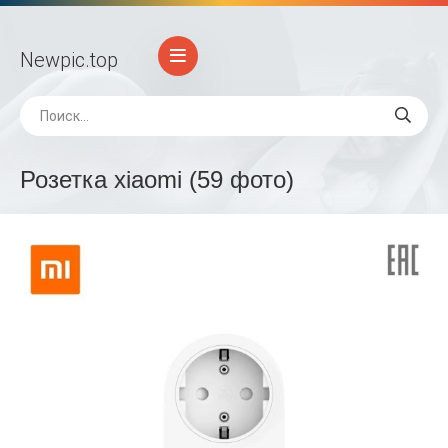
Newpic
.top
Розетка xiaomi (59 фото)