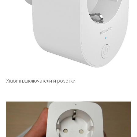
Xiaomi выключатели и розетки