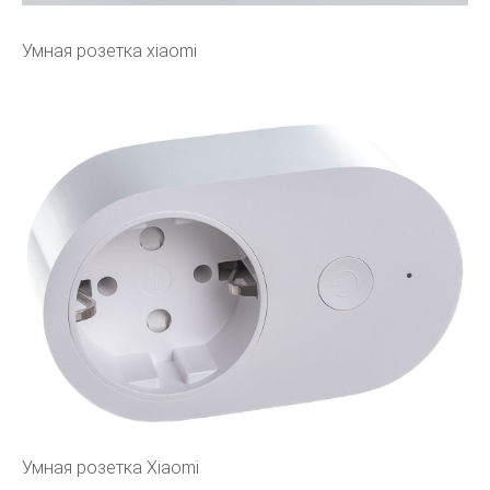
Умная розетка xiaomi
Умная розетка Xiaomi