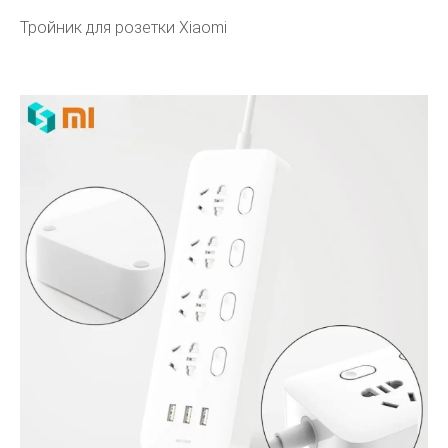
Тройник для розетки Xiaomi