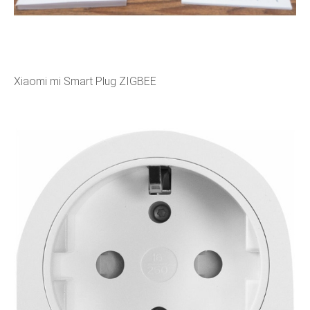
Xiaomi mi Smart Plug ZIGBEE