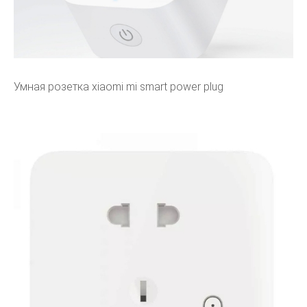
Умная розетка xiaomi mi smart power plug