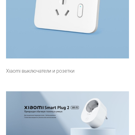
Xiaomi выключатели и розетки