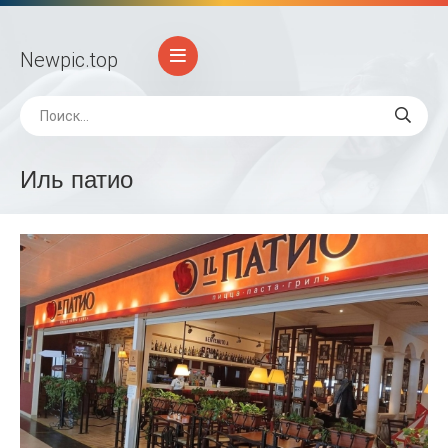
Newpic
.top
Иль патио