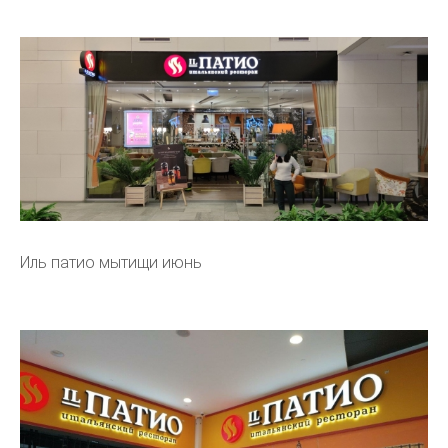
Иль патио мытищи июнь