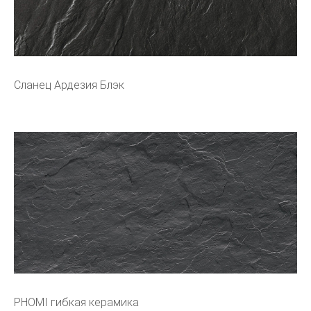
Сланец Ардезия Блэк
PHOMI гибкая керамика