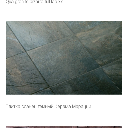
Qua granite pizarra full lap xx
Плитка сланец темный Керама Марацци