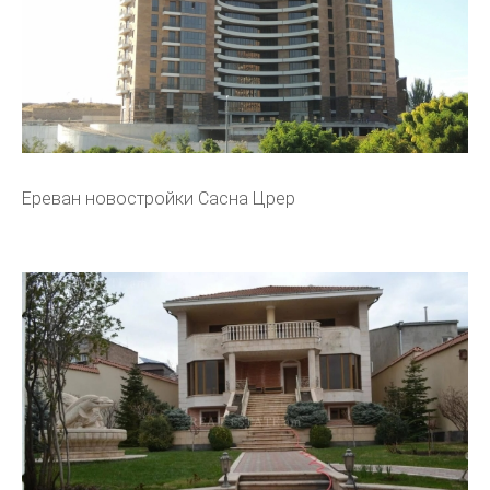
Ереван новостройки Сасна Црер