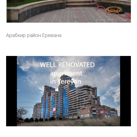
Арабкир район Еревана