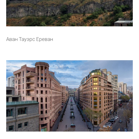
Аван Тауэрс Ереван