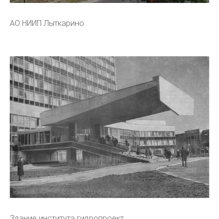
АО НИИП Лыткарино
Здание института гидропроект