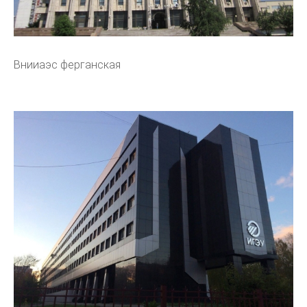
Внииаэс ферганская