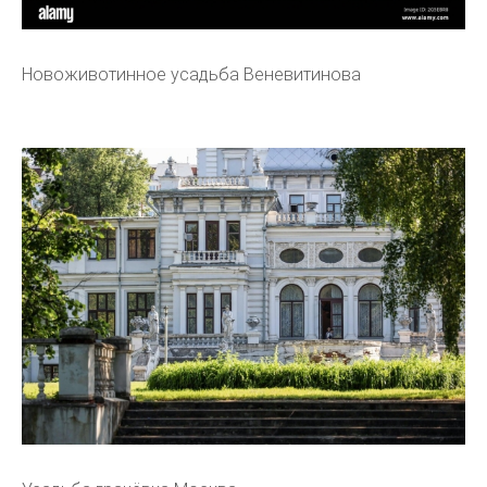
Новоживотинное усадьба Веневитинова