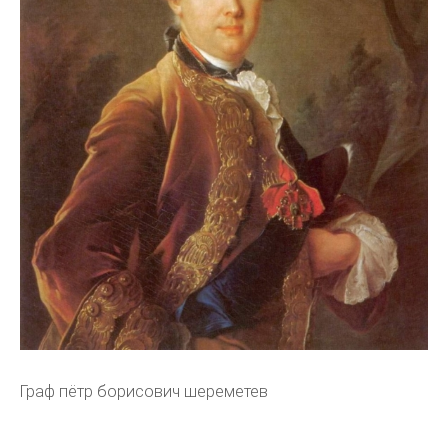
Граф пётр борисович шереметев