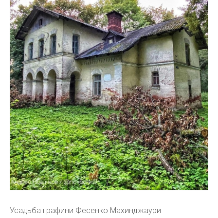
Усадьба графини Фесенко Махинджаури