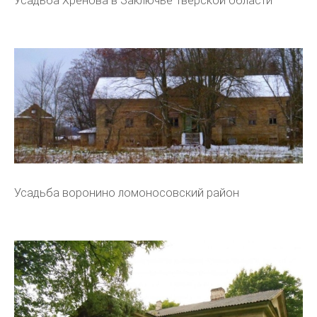
Усадьба Хренова в Заключье Тверской области
Усадьба воронино ломоносовский район