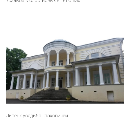
Усадьба Молоствовых в Тетюшах
Липецк усадьба Стаховичей