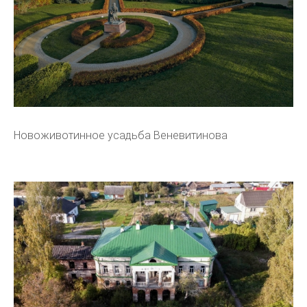
Новоживотинное усадьба Веневитинова