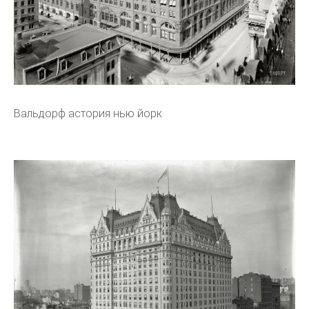
Вальдорф астория нью йорк