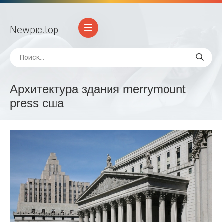
Newpic
.top
Архитектура здания merrymount
press сша