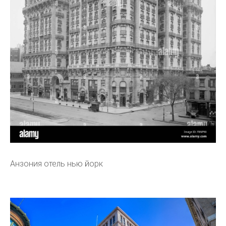
Анзония отель нью йорк