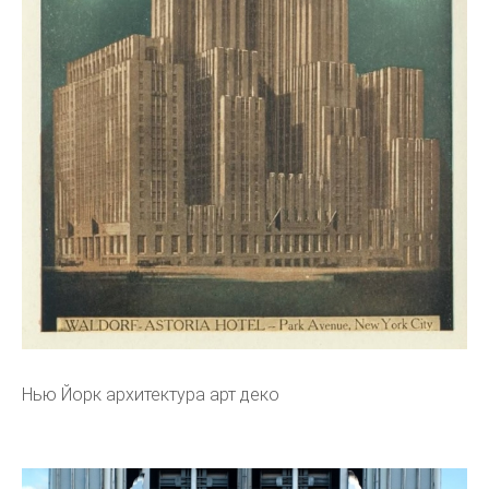
Нью Йорк архитектура арт деко