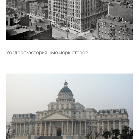
Уолдорф-астория нью йорк старое