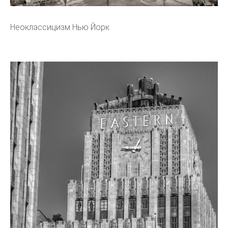
Неоклассицизм Нью Йорк