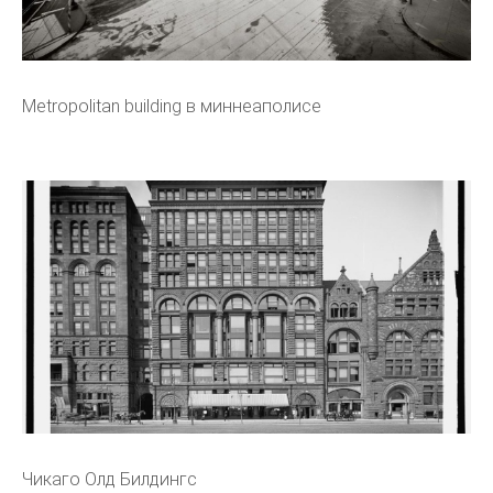
Metropolitan building в миннеаполисе
Чикаго Олд Билдингс