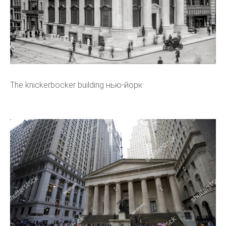
The knickerbocker building нью-йорк