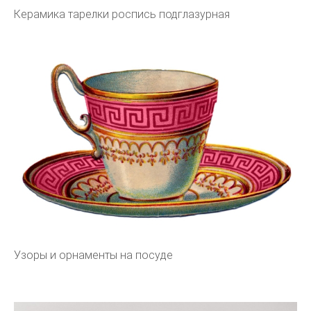
Керамика тарелки роспись подглазурная
Узоры и орнаменты на посуде