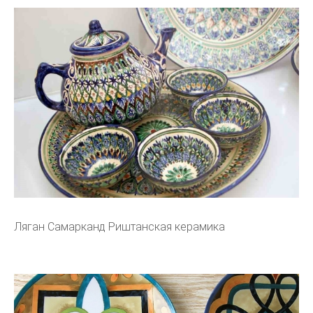
Ляган Самарканд Риштанская керамика