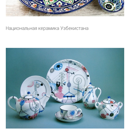
Национальная керамика Узбекистана