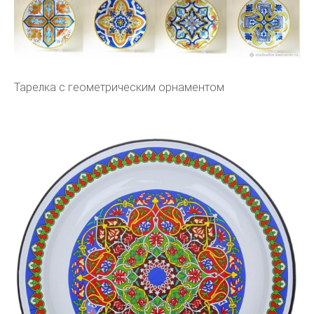
Тарелка с геометрическим орнаментом