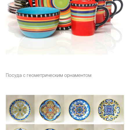
Посуда с геометрическим орнаментом