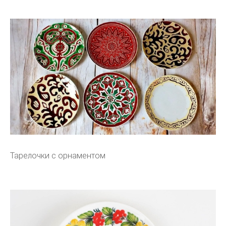
Тарелочки с орнаментом