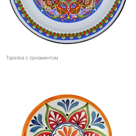
Тарелка с орнаментом