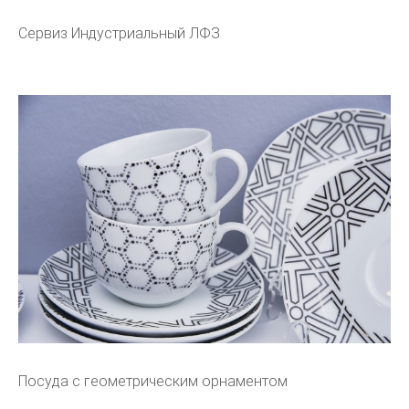
Сервиз Индустриальный ЛФЗ
Посуда с геометрическим орнаментом