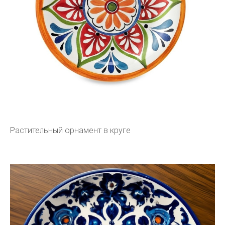
Растительный орнамент в круге