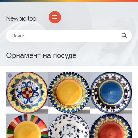
Newpic
.top
Орнамент на посуде