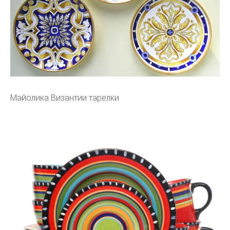
Майолика Византии тарелки