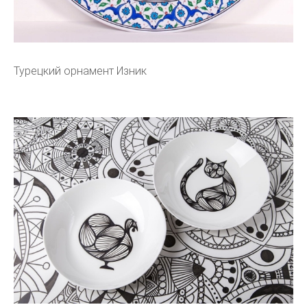
Турецкий орнамент Изник