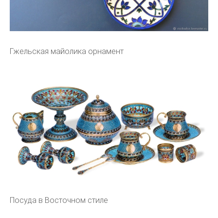
Гжельская майолика орнамент
Посуда в Восточном стиле