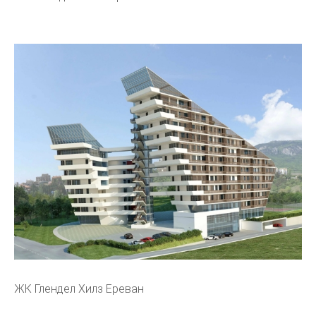
ЖК Глендел Хилз Ереван