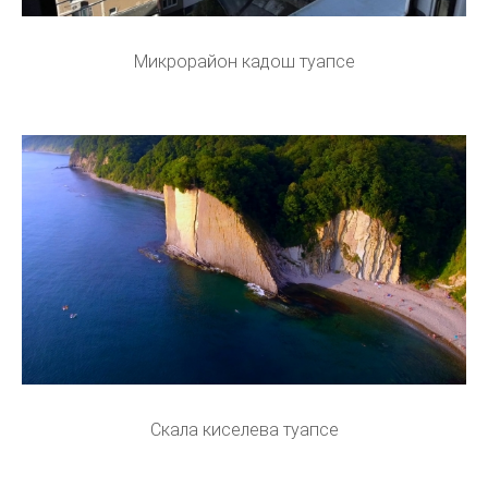
Микрорайон кадош туапсе
Скала киселева туапсе