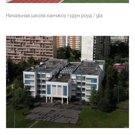
Начальная школа ханчжоу гудун роуд / gla